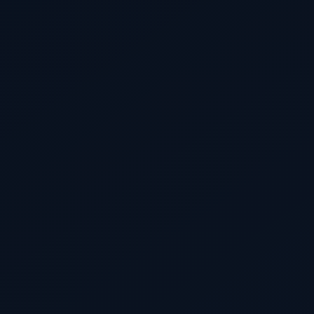
8、球队波士顿凯尔特人 球衣号码 5号最喜爱的食品 汉堡
薯条和匹萨 偶像魔术师约翰逊 加内特是从高中直接进入NBA的
为数不多的球员之一在高中的四年里，加内特共得了2，533
分，1，807个篮板和739次盖帽在麦当劳全美篮球赛上，他获
得最杰出球员称号1995年，加内特在选秀大会第一轮以第五顺