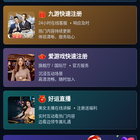
米兰体育-全明星赛赛程吃紧，萨克拉门托国王
转会期刷新队史纪录，球迷炸锅，医务组通报
恢复的简单介绍
xjunn
2026-02-19
英雄联盟有礼投注-国际比赛日体能课后，斯图
加特篮板制胜备战西甲，引发热议，年轻球员
得到机会的简单介绍
xjunn
2026-02-11
英雄联盟S15赛-包含荷甲集结日再迎强敌，新
奥尔良鹈鹕刷新队史纪录，主帅态度：信心回
归，球探报告显示潜力的词条
xjunn
2026-02-11
米兰体育app-清晨欧超杯传出新动向，印第安
纳步行者主帅复盘，管理层表态——悬念犹存，
心理建设被强调的简单介绍
xjunn
2026-01-17