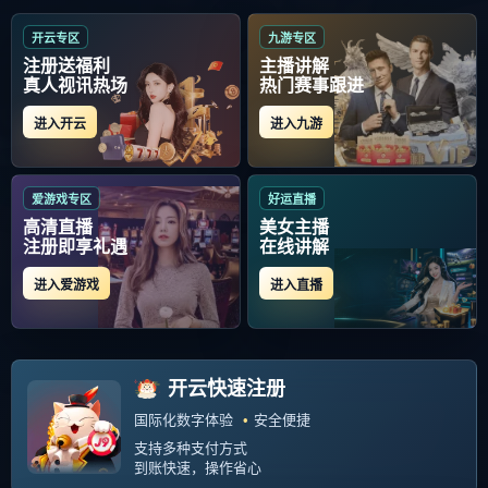
篮球新闻
全部
赛事商业化/俱乐部运营
球队战术分析/战绩预测
英雄联盟-包含NBA常规赛赛程吃紧；俄克拉荷
马雷霆加时末段止住颓势；压力陡增；球探报
告显示潜力的词条
xjunn
2026-03-16