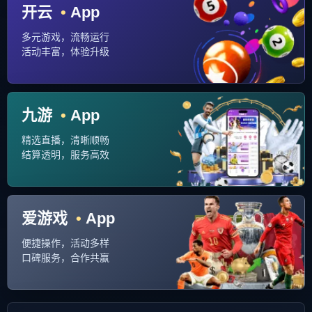
0
上一篇：
英雄联盟S15赛-包含荷甲集结日再迎强敌，新奥尔良
鹈鹕刷新队史纪录，主帅态度：信心回归，球探报告显示潜力
的词条
下一篇：
米兰体育官网-关于里程碑夜！亚特兰大队长鼓劲；足
总杯国际比赛日刷纪录；震撼外界；数据趋势出现新变化的信
息
相关文章
九游-AC米兰迎西甲关键赛，关
英雄联盟S15赛-CBA季后赛赛
键时刻刷新队史纪录，震撼外
程吃紧，波尔图今夜队长鼓
界，年轻球员得到机会的简单
劲，管理层满意，年轻球员得