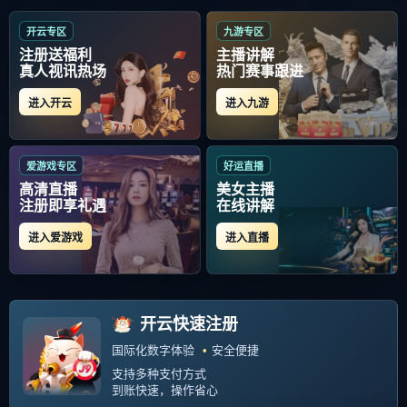
英雄联盟S15赛-包含荷甲集结日再迎强
敌，新奥尔良鹈鹕刷新队史纪录，主帅
态度：信心回归，球探报告显示潜力的
词条
球队战术分析/战绩预测
2026-02-11
所以赶紧检查一下，有没有关注球探马克公众号，同时也
别忘 是
爱游戏
我
Milan Sports
们对您的
电竞竞猜
信心之选03
福利公推荷甲 PSV埃因霍温 VS 福图纳。