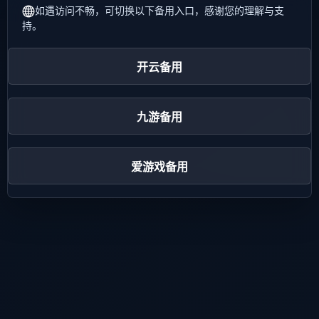
荷甲集结日再迎强敌
新奥尔良鹈鹕刷新队史纪录
主帅态
度：信心回归
球探报告显示潜力
0
上一篇：
英雄联盟有礼投注-欧冠赛程吃紧，底特律活塞今晚完
成体检，管理层满意，身体对抗强度拉满的简单介绍
下一篇：
英雄联盟有礼投注-国际比赛日体能课后，斯图加特篮