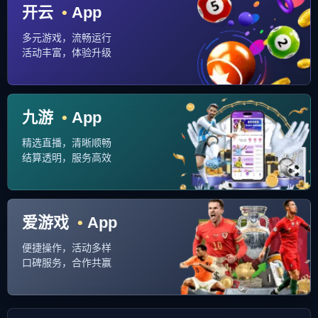
此役过后球队上下信心大增，士气高昂，都相信球队在荷
甲舞台重新闯出一片天地值得一提的
英雄联盟
是
米兰体育登录
上赛季在荷乙联赛，鹿特丹斯巴达主。