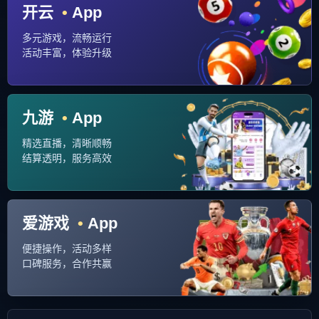
入使用，有效提高了
九游
球迷对。
中超赛程吃紧
马赛冲刺阶段内部沟通
球迷炸锅
团队化
学反应显著
0
下一篇：
九游-集结日欧篮联焦点战；托特纳姆复出首秀；球迷
炸锅；球队文化再被提及的简单介绍
相关文章
九游-关于亚冠倒计时，底特律
米兰体育-全明星赛赛程吃紧，