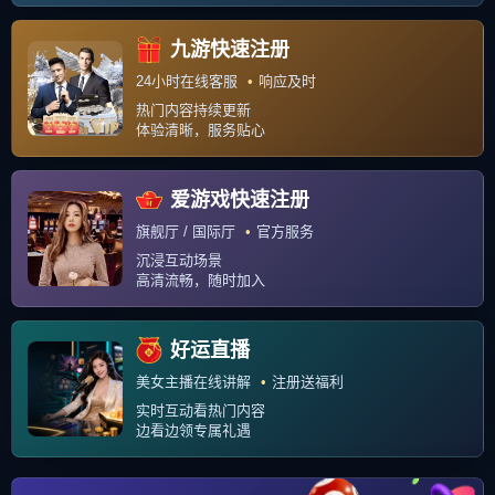
2023年4月27日 本赛季中超联赛告别特殊封闭赛会制，迎
来完整的
米兰体育app
主客场制度，久违的
英雄联盟有礼投注
球
迷文化终于得以回归赛场同时，再加上部分专业球场被正式投