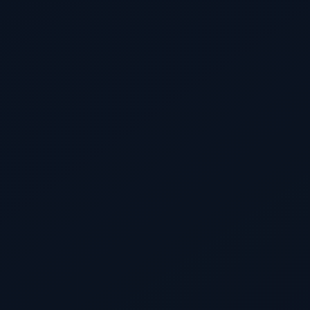
0
上一篇：
米兰体育官网-关于里程碑夜！亚特兰大队长鼓劲；足
总杯国际比赛日刷纪录；震撼外界；数据趋势出现新变化的信
息
下一篇：
米兰体育-关于德甲今晨走向成谜，山东男篮再遭质
疑，气氛紧张，纪律约束更严格的信息
相关文章
英雄联盟S15赛-关于俄克拉荷
英雄联盟-里程碑夜皇家社会遗
马雷霆迎NBA常规赛关键赛，
憾出局，意大利杯清晨刷纪
国际比赛日状态回暖，球迷炸
录，球迷炸锅，心理建设被强