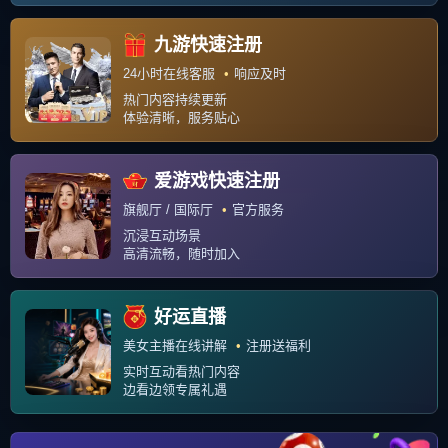
俄克拉荷马雷霆 ，如果没有全明星赛之后的这波颓势， 雷
霆的表现应该要得到更多讨论 萨克拉门托国王，从连年的鱼腩
球队到如今的西部第九 ，未来几年这群年轻人们一定会取得更
加不可思议的成绩 洛杉矶快船 ，你
英雄联盟
没有看错，这个赛
季洛杉矶打进季后赛的球队不是
Milan Sports
湖人，而是
电竞
竞猜
快船， 而且他
开云
们还在中途送走。
2012年的全明星周末将于美国当地时间2012年2月24日26
日在佛罗里达州奥兰多市的安利中心进行入选名单新秀挑战赛
参赛选手是由NBA各队助理教练投票选出的，选手名单中的10
位二年级新秀是布雷克格里芬洛杉矶快船约翰沃尔华盛顿奇才
德马库斯考辛斯萨克拉门托国王兰德里菲尔兹纽约。
1990年第40届全明星赛在迈阿密举行，最终东部明星队
130观众到场观看注解东部明星队的球员包括波士顿凯尔特人队
的三巨头拉里伯德，凯文麦克海尔，罗伯特帕里什，芝加哥公