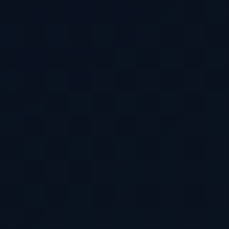
斯托贾科维奇国王斯蒂芬史密斯马刺冠军佩贾斯托贾科维奇，
萨克拉门托国王20002001赛季NBA全明星赛三。
13场比赛得分超过30分包揽整个赛季所有东部月最佳新秀
称号，是为骑士历史上第1人全明星周末的新秀挑战赛上，独得
33分5个篮板和6次助攻2月9日成为联盟史上最年轻的得分突破
1000分的球员3月27日成为联盟史上最年轻的单场砍下40分的
球员10月29日首次亮相NBA赛场，客场挑战萨克拉门托国王时
砍下25分，成为。
最佳新秀0910赛季年度最佳新秀的获奖者，萨克拉门托国
王后卫泰瑞克埃文斯击败两大劲敌斯蒂芬库里以及布兰登詹宁
斯成功当选 最佳第六人北京时间4月28日，NBA官方正式公布
了0910赛季最佳第六人获奖球员，老鹰替补后卫贾马尔克劳福
德最终荣膺该奖“体育道德风尚奖”获奖者北京时间4月27日，
NBA官方今日对外公布。