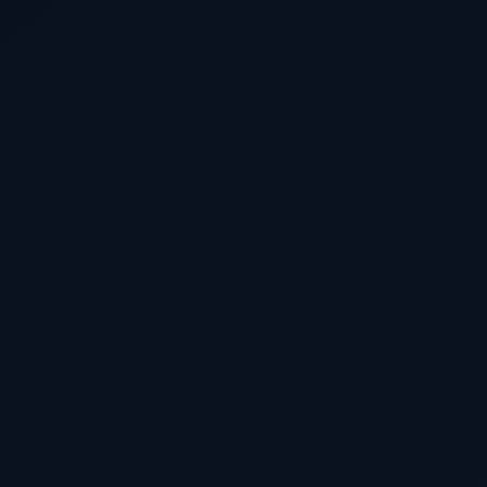
因右脚大拇趾扭伤缺席了1月26日客场挑战费城76人和1月