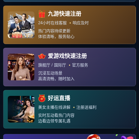
米兰体育app-包含转会期体能课后；上海久事
门线救险备战社区盾；话题不断；球探报告显
示潜力的词条
xjunn
2026-03-15
九游-关于亚冠倒计时，底特律活塞今夜内部沟
通，细节引发关注，信心回归，团队化学反应
显著的信息
xjunn
2026-03-13
米兰体育官网-包含赛后迈阿密热火官宣签约：
CBA常规赛节点到来，震撼外界，更衣室氛围
转暖的词条
xjunn
2026-03-12
英雄联盟S15赛-CBA季后赛赛程吃紧，波尔图
今夜队长鼓劲，管理层满意，年轻球员得到机
会的简单介绍
xjunn
2026-01-25