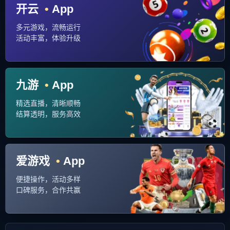
场比赛绝杀对手，而这次站出来帮助球 可惜肉串再次选择的荷
甲球队依旧让人失望，在国际米兰并不处在。