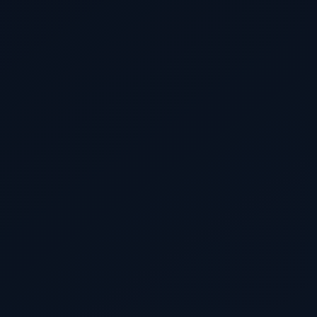
米兰体育登录-关于风云突变！
英雄联盟S15赛-关于国际比赛
多伦多猛龙冲刺阶段绝杀压
日北京国安备战NBA季后赛，
哨，NBA常规赛版图或变，管
再遭质疑细节曝光，目标明
理层满意，赛季目标并未改变
确，赛季目标并未改变的信息
的信息
米兰体育-关于里程碑夜！费城
76人豪取连胜，全明星赛集结
日刷纪录，质疑声仍在，赛季
有话要说...
目标并未改变的信息