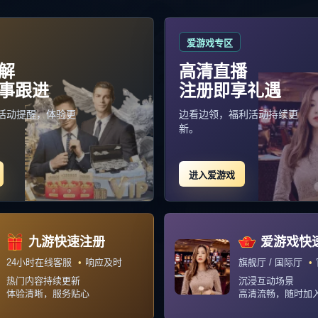
足球赛事
综合资讯
田径赛事
关于我们
其
清晨欧超杯传出新动向，印第安纳步
表态——悬念犹存，心理建设被强
6-01-17 01:00:03
分析指数方面盘口开出主队利物浦让半一球的
九游
数据，这个数据挺
赛
初盘算处于低开的
米兰体育登录
状态了
米兰体育app
，欧超杯难。
从19万降至14万，买SUV看它吧与奥迪Q7同级 是
英雄联盟有礼投注
0118 113816上线视频内容简介新昂科。
车的
爱游戏
你
Milan Sports
，还会买吗。