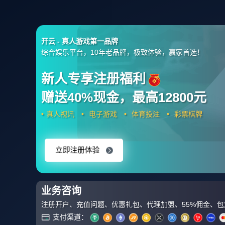
首页
综合球星
篮球新闻
米兰体育登录-包
赛事商业化/俱乐部运营
键时刻战术微调，
一致的词条
2026-01-02
350
更新：20
二十年前，世界各地突然出现
育登录
灵气会让接触到的
英雄联盟
人
在此前的
九游
一场NBA常规赛中
网本场比赛后，在最近5场比赛中拿
回复