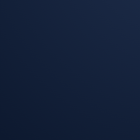
简单介绍
人参与，
条评论
350
2
徐亮华
2024-11-08 04:57:3
客服态度很好，发货也很快
吕刚生
2025-03-01 01:46:5
Fast shipping and great 
product! It's exactly what