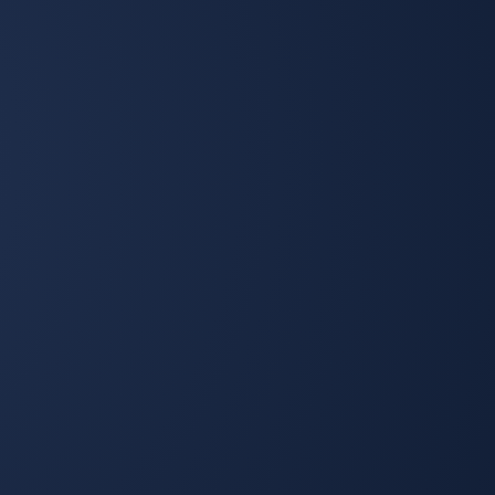
最新评论
This is my third time ordering from this seller, and they never disappoint. Fast shipping and great customer service. Very happy with my purchase.
2025-06-20
条
Great value for the price. Will definitely buy again. Absolutely love this product! It's exactly what I needed and works perfectly.
经受考验
2025-06-19
Fast shipping and great customer service. Very happy with my purchase. Great value for the price. Will definitely buy again.
2025-06-19
This is my third time ordering from this seller, and they never disappoint. Exceeded my expectations in quality and performance. Highly recommend!
2025-06-15
This is my third time ordering from this seller, and they never disappoint. Exceeded my expectations in quality and performance. Highly recommend!
2025-06-14
Fast shipping and great customer service. Very happy with my purchase. This is my third time ordering from this seller, and they never disappoint.
2025-06-14