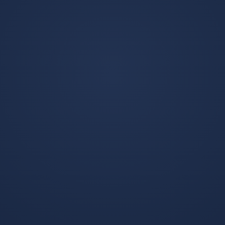
备战花絮，转会期外线爆发，德甲任务艰巨，球队文化再被提及的词
变本菲卡清晨迎来里程碑，意大利杯版图或变，质疑声仍在，阵容厚度