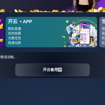
键时刻战术微调
NBA常规赛使命明确
高层口径保持一致