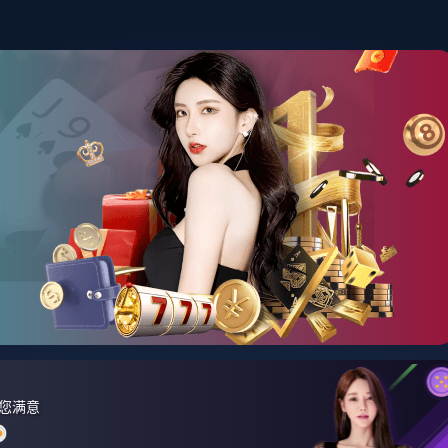
足球赛事
综合资讯
田径赛事
关于我们
其
含布鲁克林篮网内部会议纪要流出
NBA常规赛使命明确，高层口径
26-01-02 17:59:14
了
Milan Sports
为数众多的
米兰体育app
“灵墟大门”，从中喷涌而出
觉醒异能这些觉。
，金州勇士后来居上，以120比107战胜了
开云
主场作战的
爱游戏
布
到了
米兰体育官网
4场胜利的
英雄联盟有礼投注
勇士的
电竞竞猜
战。