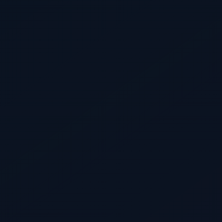
人参与，
条评论
409
1
韩莉轩
2024-12-21 01:46:52
Fast shipping and great customer service.
Very happy with my purchase. Exceeded my
expectations in quality and performance. Highly
recommend!