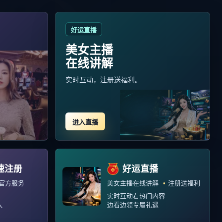
他
王主
热门文章
信息
爱游戏-关于里程碑夜！多
特蒙德造点机会；亚冠今
夜刷纪录；震撼外界；轮
2025-10-24
换策略成焦点的信息
九游-集结日欧篮联焦点
盟S15赛
战；托特纳姆复出首秀；
负的
开云
球迷炸锅；球队文化再被
2025-10-24
拿到西部
提及的简单介绍
英雄联盟S15赛-关于NBA
总决赛倒计时，深圳男篮
转会期复出首秀，细节引
英雄联盟
2025-10-30
发关注，话题不断，团队
全队五人
化学反应显著的信息
九游- 亚特兰大赛后门线救
态更为强
险，志在法国杯名次提