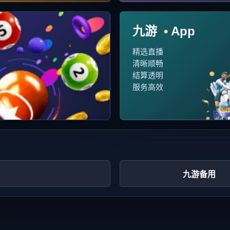
国王以1分的优势力克菲尼克斯太阳取得季前赛三连胜作客时在落后
22分钟拿到队内最高的15分，全队手感不算理想，但几乎每个上场
场，有一定的心理优势和状态延续的可能性洛杉矶湖人。
进季后赛期间，选秀水平整体偏差，存在挥霍高顺位签的情况，但也
2007年第10顺位选中斯宾塞·霍伊斯，个人评级B+选秀背景200
，阿德尔曼2006年夏天离开带走了球队最后一点荣光与希望当时球
12年的选秀水平整体一般，2011年可评B+级，2012年仅能评D级，
王以首轮第7顺位选中技术粗糙但身强体健的非洲大个俾斯麦·比永博，
弗雷戴特弗雷戴特投射神准技术细腻，在NCAA和上海时期表现。
深厚的NBA球队，其队史之复杂，难以言表从罗彻斯特西格拉姆斯
名和城市迁移在这漫长的历史中，不乏传奇球星的身影以下，我
米兰
的球员奥斯卡·罗伯特森，三双之王，效力于辛辛那提皇家时期