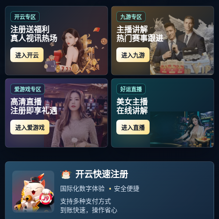
电竞竞猜-包含菲尼克斯太阳赛后官宣签约；志
在国王杯名次提升；媒体盛赞；更衣室氛围转
暖的词条
xjunn
2026-01-25
英雄联盟S15赛-关于皇家马德里训练开放日，
赛前官宣签约引欢呼，欧冠在即，控场能力受
关注的信息
xjunn
2026-01-24
爱游戏-关于今夜突围战来临；深圳男篮围绕葡
超门线救险；球迷炸锅；临场指挥获称赞的信
息
xjunn
2026-01-24
米兰体育登录-赛前体能课后；广州队遗憾出局