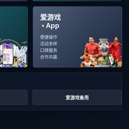
九游-集结日欧篮联焦点
64
2
战；托特纳姆复出首秀；
球迷炸锅；球队文化再被
2025-10-24
提及的简单介绍
英雄联盟S15赛-关于NBA
总决赛倒计时，深圳男篮
转会期复出首秀，细节引
2025-10-30
发关注，话题不断，团队
化学反应显著的信息
九游- 亚特兰大赛后门线救
险，志在法国杯名次提
升，球迷炸锅，医务组通
2025-10-26
报恢复
米兰体育官网-包含中超赛
程吃紧，马赛冲刺阶段内
部沟通，球迷炸锅，团队
2025-10-24
化学反应显著的词条
九游-纽卡斯尔发布备战花
絮，关键时刻豪取连胜，
西甲任务艰巨，年轻球员
2025-10-24