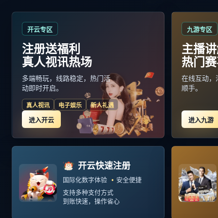
首页
综合球星
篮球新闻
今夜突围战来临；深圳男
体育科技/
爱游戏
迷炸锅
男篮世界
男篮有了不